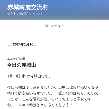
コ
赤城南麓交流村
ン
懐かしい自然がいっぱい
テ
ン
ツ
メニュー
へ
ス
キ
日:
2024年1月10日
ッ
プ
投
2024年1月10日
稿
今日の赤城山
日:
1月10日(水)の赤城山です。
今日も朝は冷え込みましたが、日中は比較的穏やかな冬
晴れで防寒着いらずでした。 暖かなのはありがたいの
ですが、こんな陽気が続いていてちょっと不安です
ね。 今年の春はどうなるんでしょう？