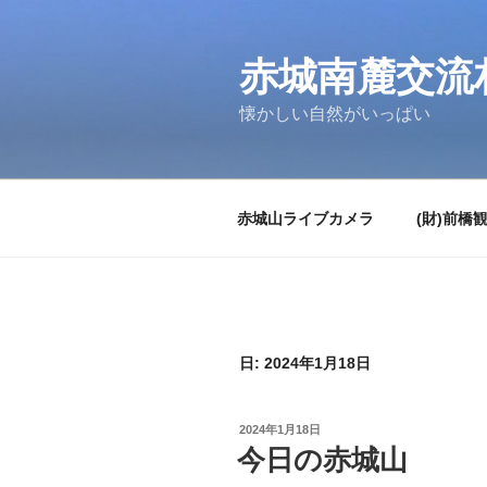
コ
ン
テ
赤城南麓交流
ン
懐かしい自然がいっぱい
ツ
へ
ス
キ
赤城山ライブカメラ
(財)前橋
ッ
プ
日:
2024年1月18日
投
2024年1月18日
稿
今日の赤城山
日: