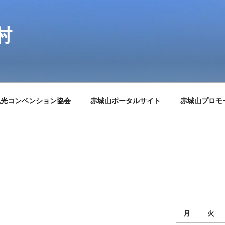
村
観光コンベンション協会
赤城山ポータルサイト
赤城山プロモ
月
火