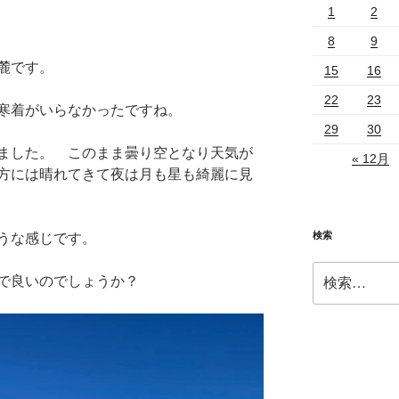
1
2
8
9
麓です。
15
16
22
23
寒着がいらなかったですね。
29
30
ました。 このまま曇り空となり天気が
« 12月
方には晴れてきて夜は月も星も綺麗に見
検索
うな感じです。
検
で良いのでしょうか？
索: