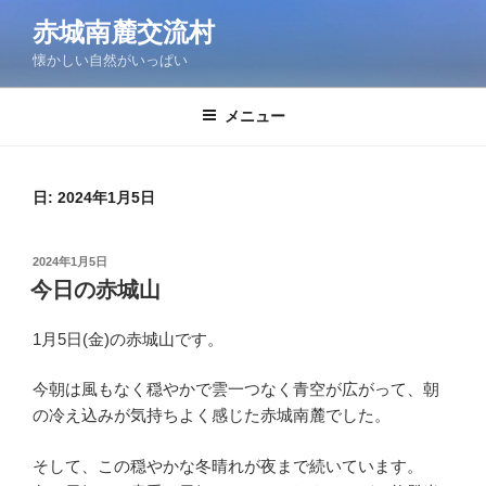
コ
赤城南麓交流村
ン
懐かしい自然がいっぱい
テ
ン
ツ
メニュー
へ
ス
キ
日:
2024年1月5日
ッ
プ
投
2024年1月5日
稿
今日の赤城山
日:
1月5日(金)の赤城山です。
今朝は風もなく穏やかで雲一つなく青空が広がって、朝
の冷え込みが気持ちよく感じた赤城南麓でした。
そして、この穏やかな冬晴れが夜まで続いています。