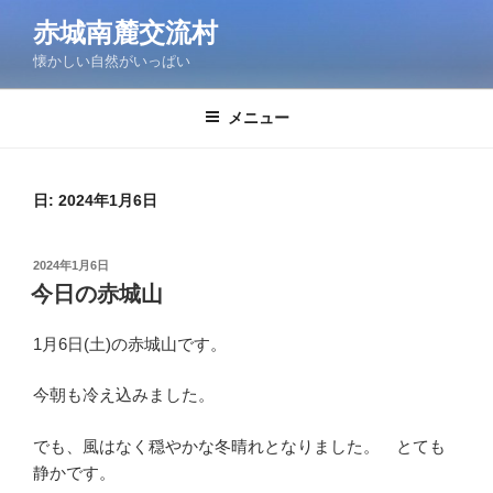
コ
赤城南麓交流村
ン
懐かしい自然がいっぱい
テ
ン
ツ
メニュー
へ
ス
キ
日:
2024年1月6日
ッ
プ
投
2024年1月6日
稿
今日の赤城山
日:
1月6日(土)の赤城山です。
今朝も冷え込みました。
でも、風はなく穏やかな冬晴れとなりました。 とても
静かです。