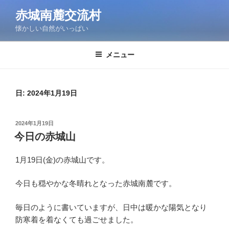
コ
赤城南麓交流村
ン
懐かしい自然がいっぱい
テ
ン
ツ
メニュー
へ
ス
キ
日:
2024年1月19日
ッ
プ
投
2024年1月19日
稿
今日の赤城山
日:
1月19日(金)の赤城山です。
今日も穏やかな冬晴れとなった赤城南麓です。
毎日のように書いていますが、日中は暖かな陽気となり
防寒着を着なくても過ごせました。