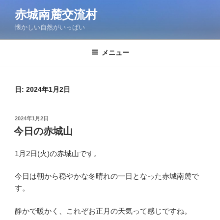
コ
赤城南麓交流村
ン
懐かしい自然がいっぱい
テ
ン
ツ
メニュー
へ
ス
キ
日:
2024年1月2日
ッ
プ
投
2024年1月2日
稿
今日の赤城山
日:
1月2日(火)の赤城山です。
今日は朝から穏やかな冬晴れの一日となった赤城南麓で
す。
静かで暖かく、これぞお正月の天気って感じですね。