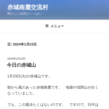
コ
赤城南麓交流村
ン
懐かしい自然がいっぱい
テ
ン
ツ
メニュー
へ
ス
キ
日:
2024年1月23日
ッ
プ
投
2024年1月23日
稿
今日の赤城山
日:
1月23日(火)の赤城山です。
朝から風のあった赤城南麓です。 地蔵や浅間山が白く
なっていました。
でも、この風冷たくはないのです。 ですので、日中は