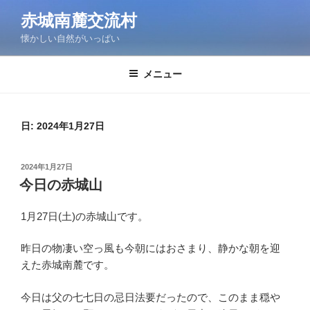
コ
赤城南麓交流村
ン
懐かしい自然がいっぱい
テ
ン
ツ
メニュー
へ
ス
キ
日:
2024年1月27日
ッ
プ
投
2024年1月27日
稿
今日の赤城山
日:
1月27日(土)の赤城山です。
昨日の物凄い空っ風も今朝にはおさまり、静かな朝を迎
えた赤城南麓です。
今日は父の七七日の忌日法要だったので、このまま穏や