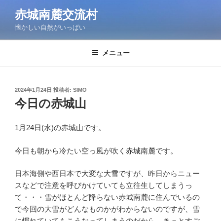
コ
赤城南麓交流村
ン
懐かしい自然がいっぱい
テ
ン
ツ
メニュー
へ
ス
キ
投
2024年1月24日
投稿者:
SIMO
稿
ッ
今日の赤城山
日:
プ
1月24日(水)の赤城山です。
今日も朝から冷たい空っ風が吹く赤城南麓です。
日本海側や西日本で大変な大雪ですが、昨日からニュー
スなどで注意を呼びかけていても立往生してしまうっ
て・・・雪がほとんど降らない赤城南麓に住んでいるの
で今回の大雪がどんなものかがわからないのですが、雪
に慣れていてもこうなってしまうのだから、きっとすご