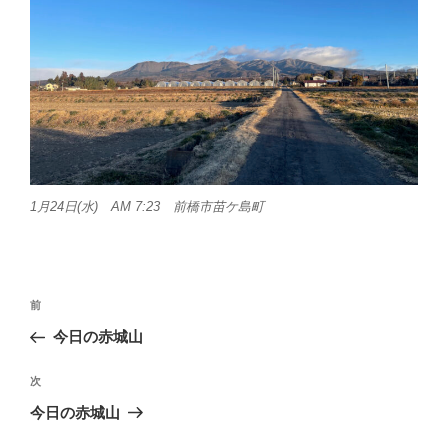
1月24日(水) AM 7:23 前橋市苗ケ島町
投
前
前
稿
の
今日の赤城山
ナ
投
ビ
稿
次
次
ゲ
の
今日の赤城山
投
ー