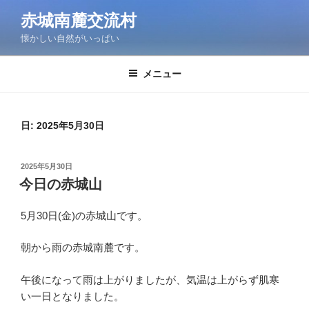
コ
赤城南麓交流村
ン
懐かしい自然がいっぱい
テ
ン
ツ
メニュー
へ
ス
キ
日:
2025年5月30日
ッ
プ
投
2025年5月30日
稿
今日の赤城山
日:
5月30日(金)の赤城山です。
朝から雨の赤城南麓です。
午後になって雨は上がりましたが、気温は上がらず肌寒
い一日となりました。