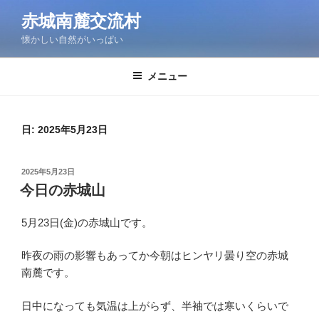
コ
赤城南麓交流村
ン
懐かしい自然がいっぱい
テ
ン
ツ
メニュー
へ
ス
キ
日:
2025年5月23日
ッ
プ
投
2025年5月23日
稿
今日の赤城山
日:
5月23日(金)の赤城山です。
昨夜の雨の影響もあってか今朝はヒンヤリ曇り空の赤城
南麓です。
日中になっても気温は上がらず、半袖では寒いくらいで