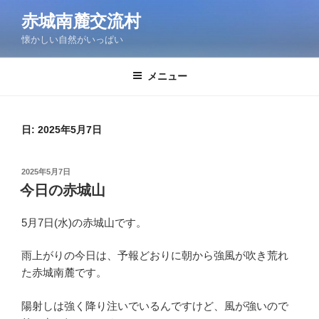
コ
赤城南麓交流村
ン
懐かしい自然がいっぱい
テ
ン
ツ
メニュー
へ
ス
キ
日:
2025年5月7日
ッ
プ
投
2025年5月7日
稿
今日の赤城山
日:
5月7日(水)の赤城山です。
雨上がりの今日は、予報どおりに朝から強風が吹き荒れ
た赤城南麓です。
陽射しは強く降り注いでいるんですけど、風が強いので