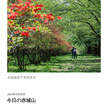
赤城南面千本桜並木
投
2025年4月26日
稿
今日の赤城山
日: