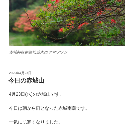
赤城神社参道松並木のヤマツツジ
投
2025年4月23日
稿
今日の赤城山
日:
4月23日(水)の赤城山です。
今日は朝から雨となった赤城南麓です。
一気に肌寒くなりました。