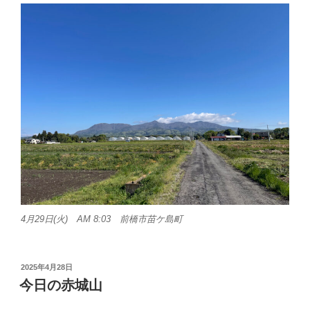
4月29日(火) AM 8:03 前橋市苗ケ島町
投
2025年4月28日
稿
今日の赤城山
日: