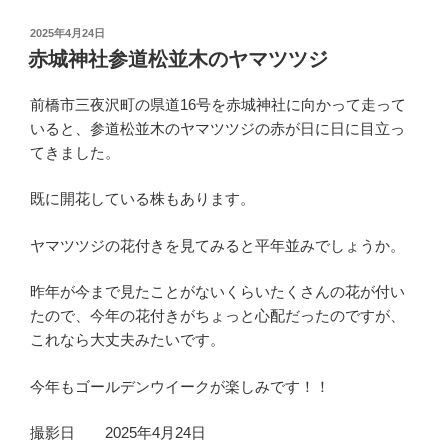
投
2025年4月24日
稿
赤城神社参道松並木のヤマツツジ
日:
前橋市三夜沢町の県道16号を赤城神社に向かって走って
いると、参道松並木のヤマツツジの赤が日に日に目立っ
てきました。
既に開花している株もあります。
ヤマツツジの花付きを見てみると平年並みでしょうか。
昨年が今まで見たことがないくらいたくさんの花が付い
たので、今年の花付きがちょっと心配だったのですが、
これなら大丈夫みたいです。
今年もゴールデンウイークが楽しみです！！
撮影日 2025年4月24日