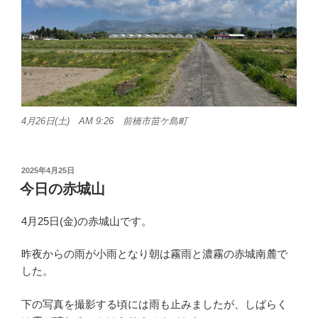
4月26日(土) AM 9:26 前橋市苗ケ島町
投
2025年4月25日
稿
今日の赤城山
日:
4月25日(金)の赤城山です。
昨夜からの雨が小雨となり朝は霧雨と濃霧の赤城南麓で
した。
下の写真を撮影する頃には雨も止みましたが、しばらく