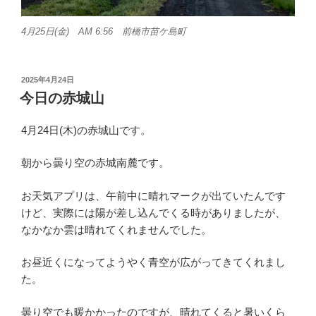
4月25日(金) AM 6:56 前橋市苗ケ島町
投
2025年4月24日
稿
今日の赤城山
日:
4月24日(木)の赤城山です。
朝から曇り空の赤城南麓です。
お天気アプリは、午前中に晴れマークが出ていたんです
けど、実際には陽が差し込んでくる時がありましたが、
なかなか雲は晴れてくれませんでした。
お昼近くになってようやく青空が広がってきてくれまし
た。
曇り空でも暖かかったのですが、晴れてくると暑いくら