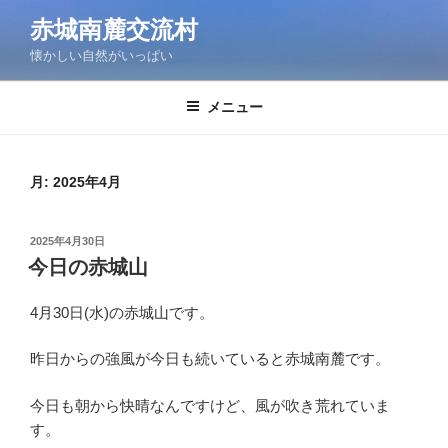
コ
赤城南麓交流村
ン
懐かしい自然がいっぱい
テ
ン
ツ
メニュー
へ
ス
キ
月:
2025年4月
ッ
プ
投
2025年4月30日
稿
今日の赤城山
日:
4月30日(水)の赤城山です。
昨日からの強風が今日も続いていると赤城南麓です。
今日も朝から快晴なんですけど、風が吹き荒れていま
す。