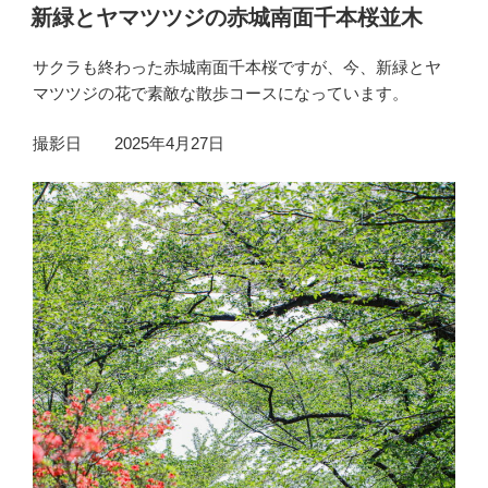
稿
新緑とヤマツツジの赤城南面千本桜並木
日:
サクラも終わった赤城南面千本桜ですが、今、新緑とヤ
マツツジの花で素敵な散歩コースになっています。
撮影日 2025年4月27日