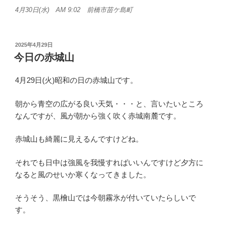
4月30日(水) AM 9:02 前橋市苗ケ島町
投
2025年4月29日
稿
今日の赤城山
日:
4月29日(火)昭和の日の赤城山です。
朝から青空の広がる良い天気・・・と、言いたいところ
なんですが、風が朝から強く吹く赤城南麓です。
赤城山も綺麗に見えるんですけどね。
それでも日中は強風を我慢すればいいんですけど夕方に
なると風のせいか寒くなってきました。
そうそう、黒檜山では今朝霧氷が付いていたらしいで
す。