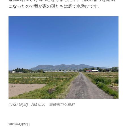
になったので我が家の孫たちは庭で水遊びです。
4月27日(日) AM 8:50 前橋市苗ケ島町
投
2025年4月27日