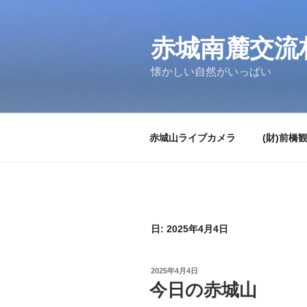
コ
ン
テ
赤城南麓交流
ン
懐かしい自然がいっぱい
ツ
へ
ス
キ
赤城山ライブカメラ
(財)前橋
ッ
プ
日:
2025年4月4日
投
2025年4月4日
稿
今日の赤城山
日: