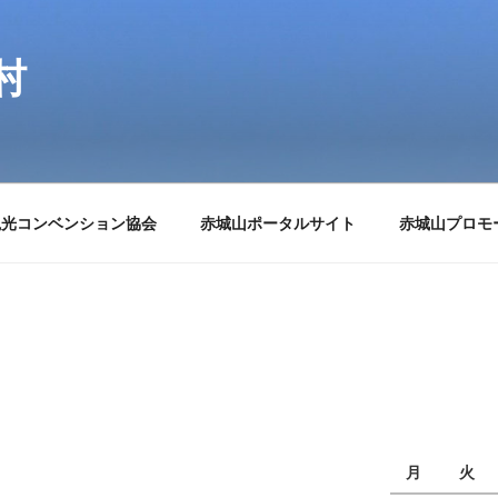
村
観光コンベンション協会
赤城山ポータルサイト
赤城山プロモ
月
火