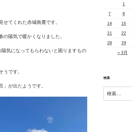
1
7
8
見せてくれた赤城南麓です。
14
15
21
22
春の陽気で暖かくなりました。
28
29
の陽気になってもらわないと困りますもの
« 3月
そうです。
検索
言」が出たようです。
検
索: