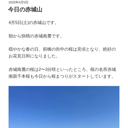
投
2025年4月5日
稿
今日の赤城山
日:
4月5日(土)の赤城山です。
朝から快晴の赤城南麓です。
穏やかな春の日、前橋の街中の桜は見頃となり、絶好の
お花見日和になりました。
赤城南麓の桜は2〜3分咲といったところ、桜の名所赤城
南面千本桜も今日から桜まつりがスタートしています。