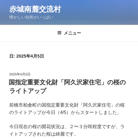
コ
赤城南麓交流村
ン
懐かしい自然がいっぱい
テ
ン
ツ
メニュー
へ
ス
キ
日:
2025年4月5日
ッ
プ
投
2025年4月5日
稿
国指定重要文化財「阿久沢家住宅」の桜の
日:
ライトアップ
前橋市柏倉町の国指定重要文化財「阿久沢家住宅」の桜
のライトアップが今日（4/5）からスタートしました。
今日現在の桜の開花状況は、２〜３分咲程度ですが、ラ
イトアップされた桜は綺麗です。