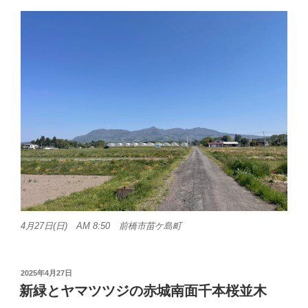
4月27日(日) AM 8:50 前橋市苗ケ島町
投
2025年4月27日
稿
新緑とヤマツツジの赤城南面千本桜並木
日: