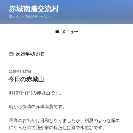
コ
赤城南麓交流村
ン
懐かしい自然がいっぱい
テ
ン
ツ
メニュー
へ
ス
キ
日:
2025年4月27日
ッ
プ
投
2025年4月27日
稿
今日の赤城山
日:
4月27日(日)の赤城山です。
朝から快晴の赤城南麓です。
最高のお出かけ日和となりましたが、初夏のような陽気
になったので我が家の孫たちは庭で水遊びです。