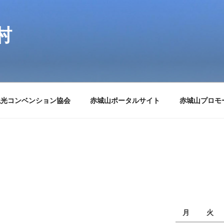
村
観光コンベンション協会
赤城山ポータルサイト
赤城山プロモ
月
火