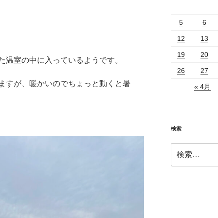
5
6
12
13
19
20
た温室の中に入っているようです。
26
27
ますが、暖かいのでちょっと動くと暑
« 4月
。
検索
検
索: