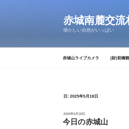
コ
ン
テ
赤城南麓交流
ン
懐かしい自然がいっぱい
ツ
へ
ス
キ
赤城山ライブカメラ
(財)前橋
ッ
プ
日:
2025年5月18日
投
2025年5月18日
稿
今日の赤城山
日: