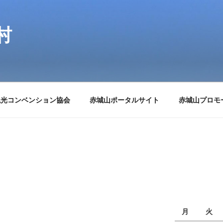
村
観光コンベンション協会
赤城山ポータルサイト
赤城山プロモ
月
火