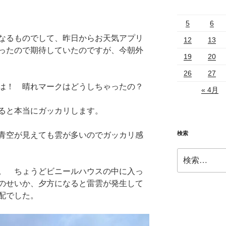
5
6
なるものでして、昨日からお天気アプリ
12
13
ったので期待していたのですが、今朝外
19
20
26
27
は！ 晴れマークはどうしちゃったの？
« 4月
ると本当にガッカリします。
検索
青空が見えても雲が多いのでガッカリ感
検
索:
。 ちょうどビニールハウスの中に入っ
のせいか、夕方になると雷雲が発生して
配でした。