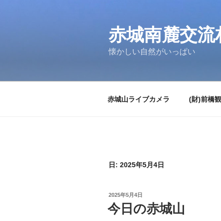
コ
ン
テ
赤城南麓交流
ン
懐かしい自然がいっぱい
ツ
へ
ス
キ
赤城山ライブカメラ
(財)前橋
ッ
プ
日:
2025年5月4日
投
2025年5月4日
稿
今日の赤城山
日: