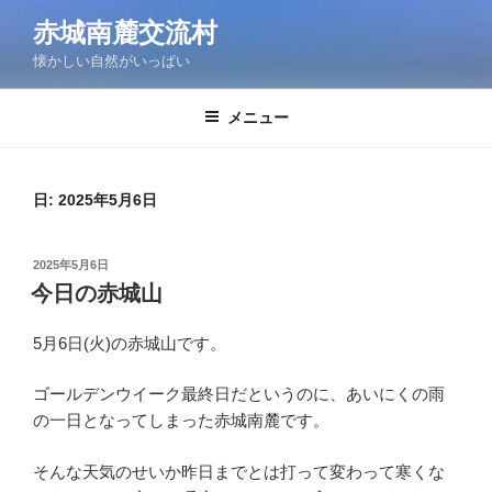
コ
赤城南麓交流村
ン
懐かしい自然がいっぱい
テ
ン
ツ
メニュー
へ
ス
キ
日:
2025年5月6日
ッ
プ
投
2025年5月6日
稿
今日の赤城山
日:
5月6日(火)の赤城山です。
ゴールデンウイーク最終日だというのに、あいにくの雨
の一日となってしまった赤城南麓です。
そんな天気のせいか昨日までとは打って変わって寒くな