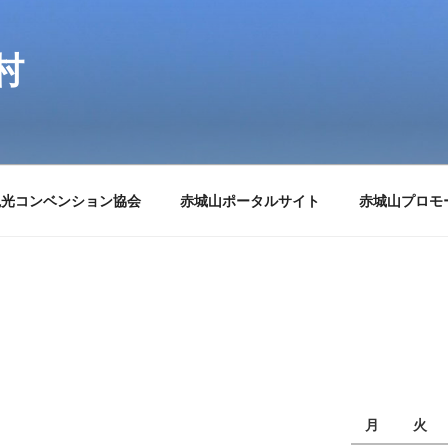
村
観光コンベンション協会
赤城山ポータルサイト
赤城山プロモ
月
火