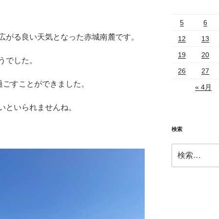
5
6
広がる良い天気となった赤城南麓です。
12
13
19
20
うでした。
26
27
過ごすことができました。
« 4月
いといられませんね。
検索
検
索: