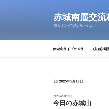
コ
ン
テ
赤城南麓交流
ン
懐かしい自然がいっぱい
ツ
へ
ス
キ
赤城山ライブカメラ
(財)前橋
ッ
プ
日:
2025年5月13日
投
2025年5月13日
稿
今日の赤城山
日: