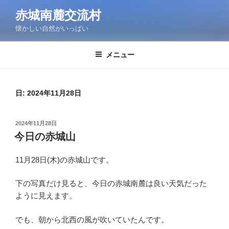
コ
赤城南麓交流村
ン
懐かしい自然がいっぱい
テ
ン
ツ
メニュー
へ
ス
キ
日:
2024年11月28日
ッ
プ
投
2024年11月28日
稿
今日の赤城山
日:
11月28日(木)の赤城山です。
下の写真だけ見ると、今日の赤城南麓は良い天気だった
ように見えます。
でも、朝から北西の風が吹いていたんです。