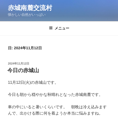
コ
赤城南麓交流村
ン
懐かしい自然がいっぱい
テ
ン
ツ
メニュー
へ
ス
キ
日:
2024年11月12日
ッ
プ
投
2024年11月12日
稿
今日の赤城山
日:
11月12日(火)の赤城山です。
今日も朝から穏やかな秋晴れとなった赤城南麓です。
車の中にいると暑いくらいです。 朝晩は冷え込みます
んで、出かける際に何を着ようか本当に悩みますね。