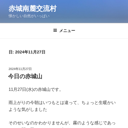
コ
赤城南麓交流村
ン
懐かしい自然がいっぱい
テ
ン
ツ
メニュー
へ
ス
キ
日:
2024年11月27日
ッ
プ
投
2024年11月27日
稿
今日の赤城山
日:
11月27日(水)の赤城山です。
雨上がりの今朝はいつもとは違って、ちょっと生暖かい
ような気がしました
そのせいなのかわかりませんが、霧のような感じであっ