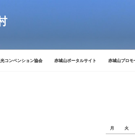
村
観光コンベンション協会
赤城山ポータルサイト
赤城山プロモ
月
火