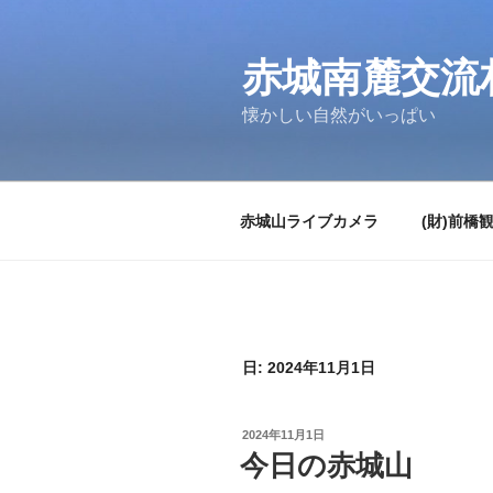
コ
ン
テ
赤城南麓交流
ン
懐かしい自然がいっぱい
ツ
へ
ス
キ
赤城山ライブカメラ
(財)前橋
ッ
プ
日:
2024年11月1日
投
2024年11月1日
稿
今日の赤城山
日: