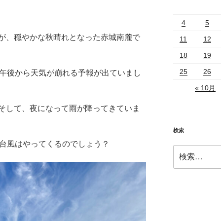
4
5
が、穏やかな秋晴れとなった赤城南麓で
11
12
18
19
25
26
も午後から天気が崩れる予報が出ていまし
« 10月
そして、夜になって雨が降ってきていま
検索
で台風はやってくるのでしょう？
検
索: