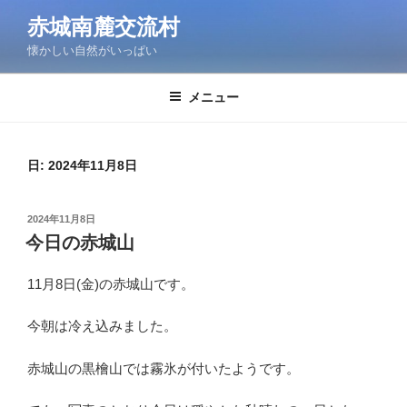
コ
赤城南麓交流村
ン
懐かしい自然がいっぱい
テ
ン
ツ
メニュー
へ
ス
キ
日:
2024年11月8日
ッ
プ
投
2024年11月8日
稿
今日の赤城山
日:
11月8日(金)の赤城山です。
今朝は冷え込みました。
赤城山の黒檜山では霧氷が付いたようです。