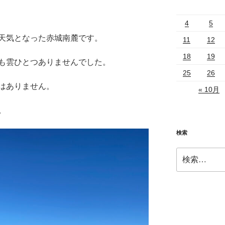
4
5
天気となった赤城南麓です。
11
12
18
19
も雲ひとつありませんでした。
25
26
はありません。
« 10月
。
検索
検
索: