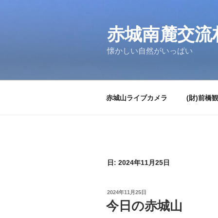
コ
ン
テ
赤城南麓交流
ン
懐かしい自然がいっぱい
ツ
へ
ス
キ
赤城山ライブカメラ
(財)前橋
ッ
プ
日:
2024年11月25日
投
2024年11月25日
稿
今日の赤城山
日: