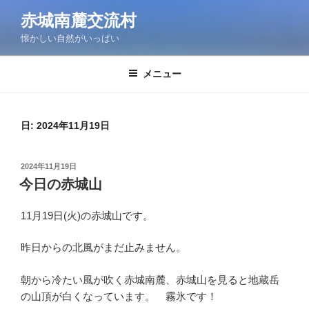
コ
赤城南麓交流村
ン
懐かしい自然がいっぱい
テ
ン
ツ
メニュー
へ
ス
キ
日:
2024年11月19日
ッ
プ
投
2024年11月19日
稿
今日の赤城山
日:
11月19日(火)の赤城山です。
昨日からの北風がまだ止みません。
朝から冷たい風が吹く赤城南麓、赤城山を見ると地蔵岳
の山頂が白くなっています。 霧氷です！