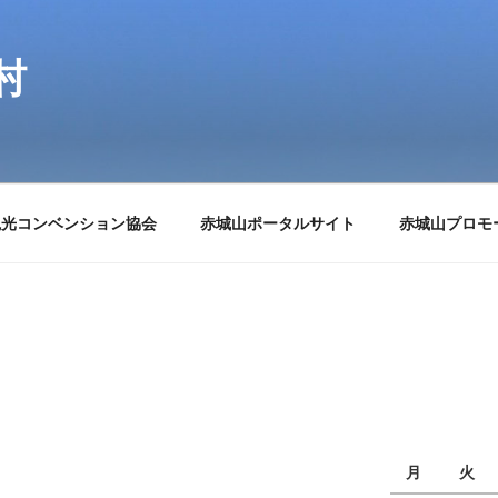
村
観光コンベンション協会
赤城山ポータルサイト
赤城山プロモ
月
火