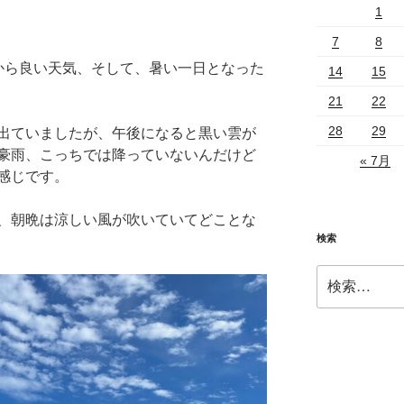
1
7
8
から良い天気、そして、暑い一日となった
14
15
21
22
28
29
出ていましたが、午後になると黒い雲が
豪雨、こっちでは降っていないんだけど
« 7月
感じです。
、朝晩は涼しい風が吹いていてどことな
検索
検
索: