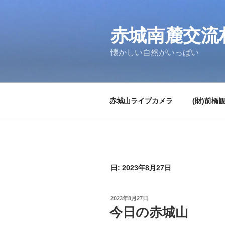
コ
ン
テ
赤城南麓交流
ン
懐かしい自然がいっぱい
ツ
へ
ス
キ
赤城山ライブカメラ
(財)前橋
ッ
プ
日:
2023年8月27日
投
2023年8月27日
稿
今日の赤城山
日: