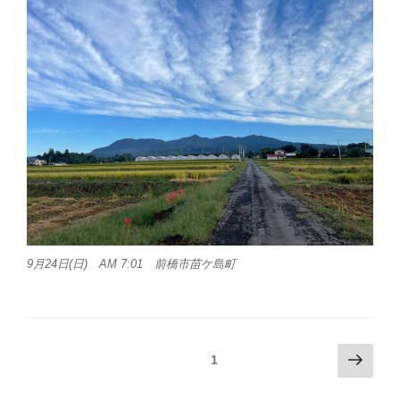
9月24日(日) AM 7:01 前橋市苗ケ島町
投
次
固定ページ
1
の
稿