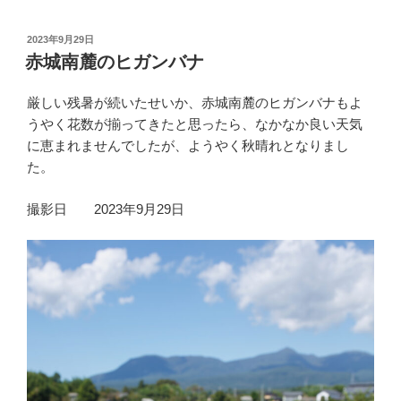
投
2023年9月29日
稿
赤城南麓のヒガンバナ
日:
厳しい残暑が続いたせいか、赤城南麓のヒガンバナもよ
うやく花数が揃ってきたと思ったら、なかなか良い天気
に恵まれませんでしたが、ようやく秋晴れとなりまし
た。
撮影日 2023年9月29日