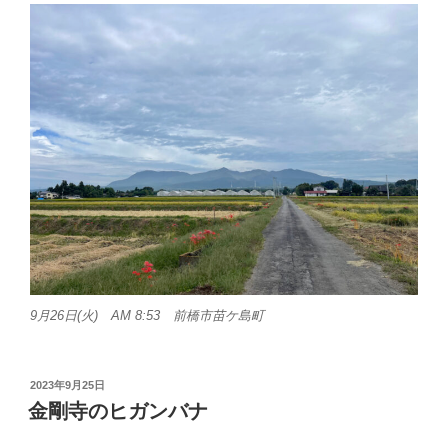
9月26日(火) AM 8:53 前橋市苗ケ島町
投
2023年9月25日
稿
金剛寺のヒガンバナ
日: