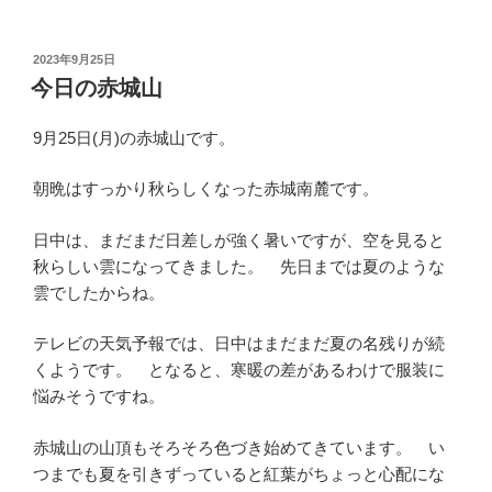
投
2023年9月25日
稿
今日の赤城山
日:
9月25日(月)の赤城山です。
朝晩はすっかり秋らしくなった赤城南麓です。
日中は、まだまだ日差しが強く暑いですが、空を見ると
秋らしい雲になってきました。 先日までは夏のような
雲でしたからね。
テレビの天気予報では、日中はまだまだ夏の名残りが続
くようです。 となると、寒暖の差があるわけで服装に
悩みそうですね。
赤城山の山頂もそろそろ色づき始めてきています。 い
つまでも夏を引きずっていると紅葉がちょっと心配にな