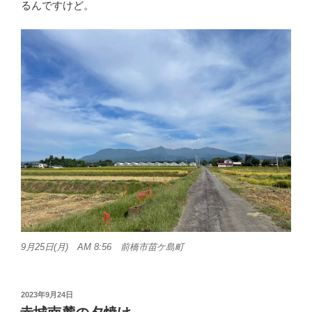
るんですけど。
9月25日(月) AM 8:56 前橋市苗ケ島町
投
2023年9月24日
稿