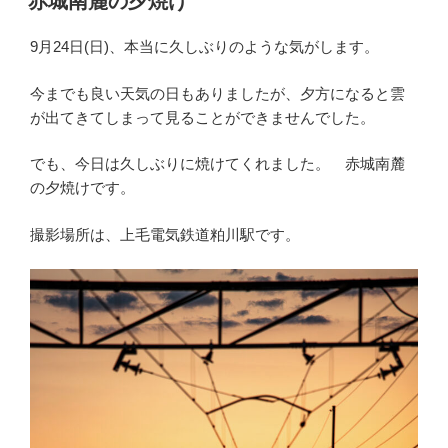
赤城南麓の夕焼け
日:
9月24日(日)、本当に久しぶりのような気がします。
今までも良い天気の日もありましたが、夕方になると雲
が出てきてしまって見ることができませんでした。
でも、今日は久しぶりに焼けてくれました。 赤城南麓
の夕焼けです。
撮影場所は、上毛電気鉄道粕川駅です。