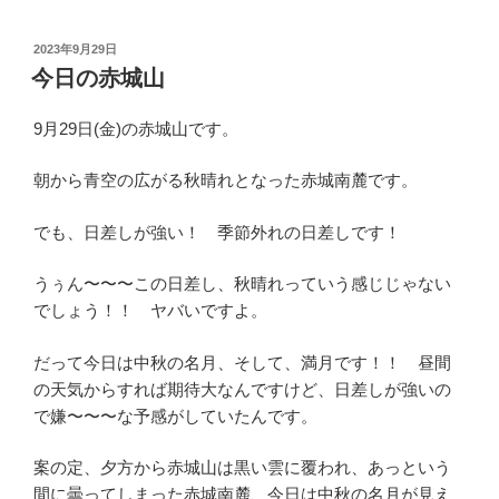
投
2023年9月29日
稿
今日の赤城山
日:
9月29日(金)の赤城山です。
朝から青空の広がる秋晴れとなった赤城南麓です。
でも、日差しが強い！ 季節外れの日差しです！
うぅん〜〜〜この日差し、秋晴れっていう感じじゃない
でしょう！！ ヤバいですよ。
だって今日は中秋の名月、そして、満月です！！ 昼間
の天気からすれば期待大なんですけど、日差しが強いの
で嫌〜〜〜な予感がしていたんです。
案の定、夕方から赤城山は黒い雲に覆われ、あっという
間に曇ってしまった赤城南麓、今日は中秋の名月が見え