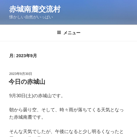
コ
赤城南麓交流村
ン
懐かしい自然がいっぱい
テ
ン
ツ
メニュー
へ
ス
キ
月:
2023年9月
ッ
プ
投
2023年9月30日
稿
今日の赤城山
日:
9月30日(土)の赤城山です。
朝から曇り空、そして、時々雨が落ちてくる天気となっ
た赤城南麓です。
そんな天気でしたが、午後になると少し明るくなったと