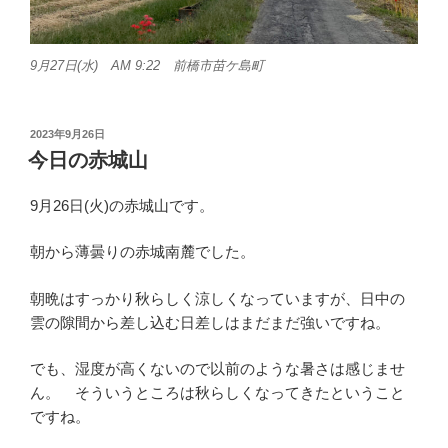
9月27日(水) AM 9:22 前橋市苗ケ島町
投
2023年9月26日
稿
今日の赤城山
日:
9月26日(火)の赤城山です。
朝から薄曇りの赤城南麓でした。
朝晩はすっかり秋らしく涼しくなっていますが、日中の
雲の隙間から差し込む日差しはまだまだ強いですね。
でも、湿度が高くないので以前のような暑さは感じませ
ん。 そういうところは秋らしくなってきたということ
ですね。