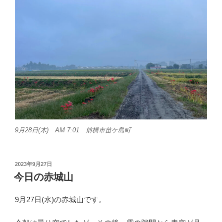
9月28日(木) AM 7:01 前橋市苗ケ島町
投
2023年9月27日
稿
今日の赤城山
日:
9月27日(水)の赤城山です。