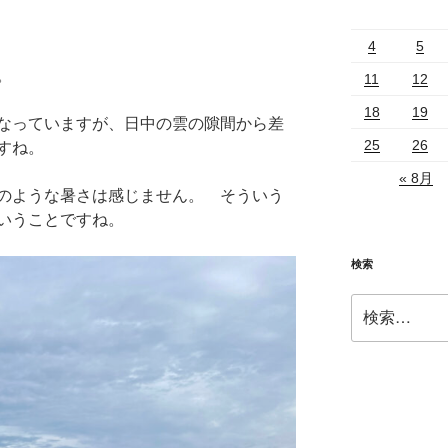
4
5
。
11
12
18
19
なっていますが、日中の雲の隙間から差
25
26
すね。
« 8月
のような暑さは感じません。 そういう
いうことですね。
検索
検
索: