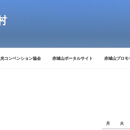
村
観光コンベンション協会
赤城山ポータルサイト
赤城山プロモ
月
火