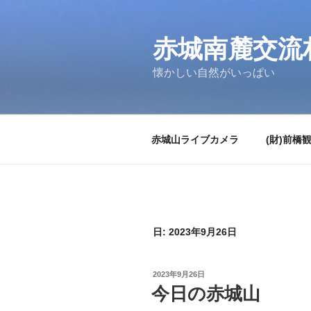
コ
ン
テ
赤城南麓交流
ン
懐かしい自然がいっぱい
ツ
へ
ス
キ
赤城山ライブカメラ
(財)前橋
ッ
プ
日:
2023年9月26日
投
2023年9月26日
稿
今日の赤城山
日: