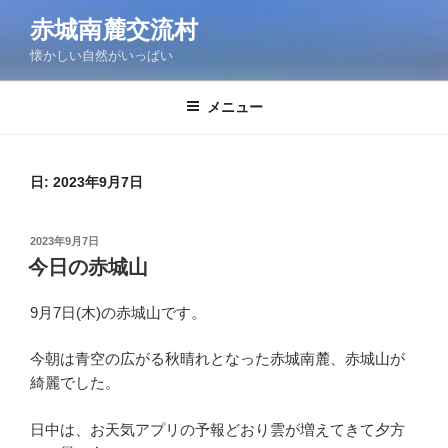
コ
赤城南麓交流村
ン
懐かしい自然がいっぱい
テ
ン
ツ
メニュー
へ
ス
キ
日:
2023年9月7日
ッ
プ
投
2023年9月7日
稿
今日の赤城山
日:
9月7日(木)の赤城山です。
今朝は青空の広がる秋晴れとなった赤城南麓、赤城山が
綺麗でした。
日中は、お天気アプリの予報どおり雲が増えてきて夕方