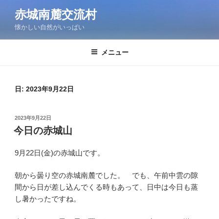
コ
赤城南麓交流村
ン
懐かしい自然がいっぱい
テ
ン
ツ
メニュー
へ
ス
キ
日:
2023年9月22日
ッ
プ
投
2023年9月22日
稿
今日の赤城山
日:
9月22日(金)の赤城山です。
朝から曇り空の赤城南麓でした。 でも、午前中雲の隙
間から日が差し込んでくる時もあって、日中は今日も蒸
し暑かったですね。