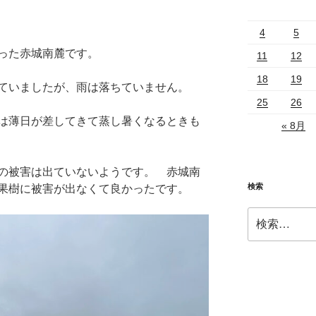
4
5
った赤城南麓です。
11
12
18
19
ていましたが、雨は落ちていません。
25
26
は薄日が差してきて蒸し暑くなるときも
« 8月
の被害は出ていないようです。 赤城南
検索
果樹に被害が出なくて良かったです。
検
索: