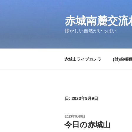
コ
ン
テ
赤城南麓交流
ン
懐かしい自然がいっぱい
ツ
へ
ス
キ
赤城山ライブカメラ
(財)前橋
ッ
プ
日:
2023年9月9日
投
2023年9月9日
稿
今日の赤城山
日: