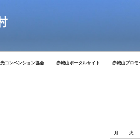
村
観光コンベンション協会
赤城山ポータルサイト
赤城山プロモ
月
火