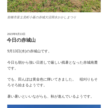
前橋市富士見町小暮の赤城大沼用水かかしまつり
投
2023年9月13日
稿
今日の赤城山
日:
9月13日(水)の赤城山です。
今日も朝から強い日差しで厳しい残暑となった赤城南麓
です。
でも、田んぼは黄金色に輝いてきました。 稲刈りもそ
ろそろ始まるようです。
暑い暑いといいながらも、秋が進んでいるようです。