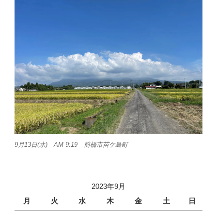
9月13日(水) AM 9:19 前橋市苗ケ島町
2023年9月
月
火
水
木
金
土
日