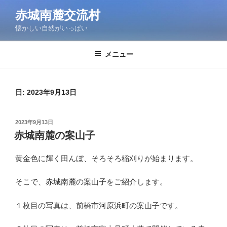
コ
赤城南麓交流村
ン
懐かしい自然がいっぱい
テ
ン
ツ
メニュー
へ
ス
キ
日:
2023年9月13日
ッ
プ
投
2023年9月13日
稿
赤城南麓の案山子
日:
黄金色に輝く田んぼ、そろそろ稲刈りが始まります。
そこで、赤城南麓の案山子をご紹介します。
１枚目の写真は、前橋市河原浜町の案山子です。