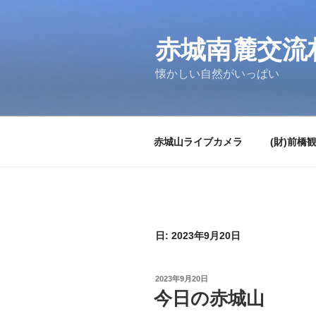
コ
ン
テ
赤城南麓交流
ン
懐かしい自然がいっぱい
ツ
へ
ス
キ
赤城山ライブカメラ
(財)前橋
ッ
プ
日:
2023年9月20日
投
2023年9月20日
稿
今日の赤城山
日: