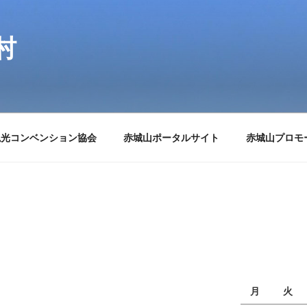
村
観光コンベンション協会
赤城山ポータルサイト
赤城山プロモ
月
火