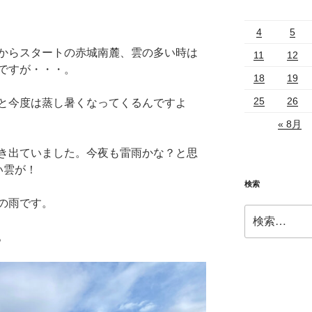
4
5
からスタートの赤城南麓、雲の多い時は
11
12
ですが・・・。
18
19
25
26
と今度は蒸し暑くなってくるんですよ
« 8月
き出ていました。今夜も雷雨かな？と思
い雲が！
検索
の雨です。
検
索:
。