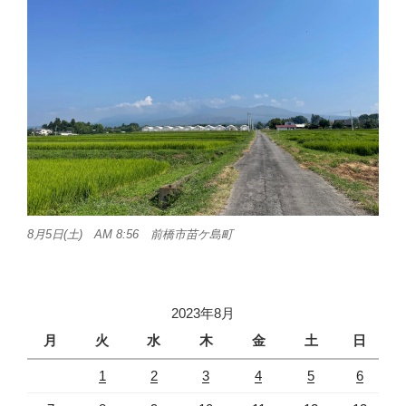
8月5日(土) AM 8:56 前橋市苗ケ島町
2023年8月
月
火
水
木
金
土
日
1
2
3
4
5
6