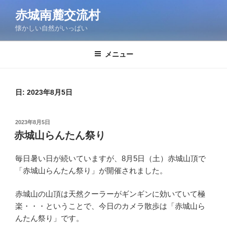
コ
赤城南麓交流村
ン
懐かしい自然がいっぱい
テ
ン
ツ
メニュー
へ
ス
キ
日:
2023年8月5日
ッ
プ
投
2023年8月5日
稿
赤城山らんたん祭り
日:
毎日暑い日が続いていますが、8月5日（土）赤城山頂で
「赤城山らんたん祭り」が開催されました。
赤城山の山頂は天然クーラーがギンギンに効いていて極
楽・・・ということで、今日のカメラ散歩は「赤城山ら
んたん祭り」です。