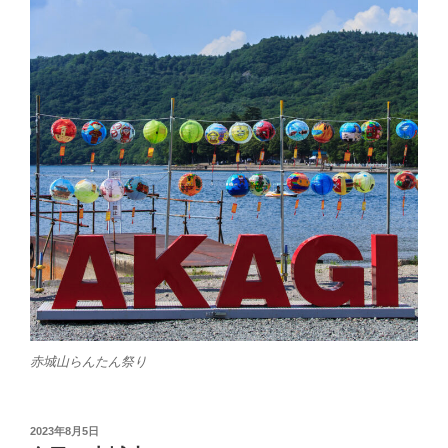
赤城山らんたん祭り
投
2023年8月5日
稿