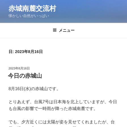
コ
赤城南麓交流村
ン
懐かしい自然がいっぱい
テ
ン
ツ
メニュー
へ
ス
キ
日:
2023年8月16日
ッ
プ
投
2023年8月16日
稿
今日の赤城山
日:
8月16日(水)の赤城山です。
とりあえず、台風7号は日本海を北上していますが、今日
も台風の影響で一時雨が降った赤城南麓です。
でも、夕方近くには太陽が姿を見せてくれましたが、台