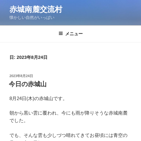
コ
赤城南麓交流村
ン
懐かしい自然がいっぱい
テ
ン
ツ
メニュー
へ
ス
キ
日:
2023年8月24日
ッ
プ
投
2023年8月24日
稿
今日の赤城山
日:
8月24日(木)の赤城山です。
朝から黒い雲に覆われ、今にも雨が降りそうな赤城南麓
でした。
でも、そんな雲も少しづつ晴れてきてお昼頃には青空の