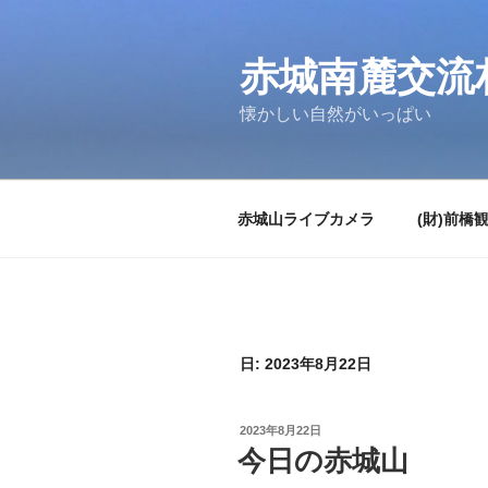
コ
ン
テ
赤城南麓交流
ン
懐かしい自然がいっぱい
ツ
へ
ス
キ
赤城山ライブカメラ
(財)前橋
ッ
プ
日:
2023年8月22日
投
2023年8月22日
稿
今日の赤城山
日: