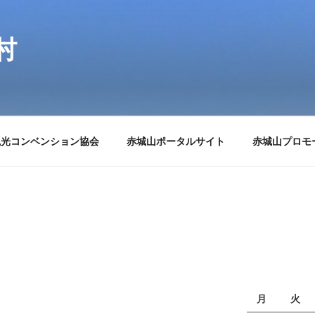
村
観光コンベンション協会
赤城山ポータルサイト
赤城山プロモ
月
火