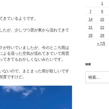
1
7
8
てきているようです。
14
15
21
22
したが、少しづつ雲が東から流れてきて
28
29
« 7月
クが付いていましたが、今のところ雨は
による湿った空気が流れてきていて雨雲
ってきてもおかしくないみたいです。
検索
いないので、まとまった雨が欲しいです
検
程度ですけど。
索: