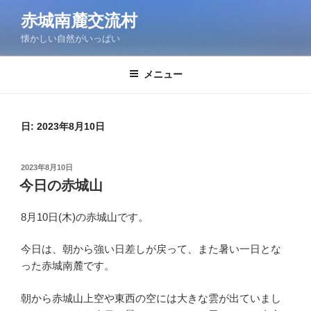
コ
赤城南麓交流村
ン
懐かしい自然がいっぱい
テ
ン
ツ
メニュー
へ
ス
キ
日:
2023年8月10日
ッ
プ
投
2023年8月10日
稿
今日の赤城山
日:
8月10日(木)の赤城山です。
今日は、朝から強い日差しが戻って、また暑い一日とな
った赤城南麓です。
朝から赤城山上空や東西の空には大きな雲が出ていまし