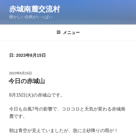
コ
赤城南麓交流村
ン
懐かしい自然がいっぱい
テ
ン
ツ
メニュー
へ
ス
キ
日:
2023年8月15日
ッ
プ
投
2023年8月15日
稿
今日の赤城山
日:
8月15日(火)の赤城山です。
今日も台風7号の影響で、コロコロと天気が変わる赤城南
麓です。
朝は青空が見えていましたが、急に土砂降りの雨が！