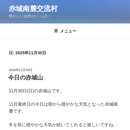
コ
赤城南麓交流村
ン
懐かしい自然がいっぱい
テ
ン
ツ
メニュー
へ
ス
キ
日:
2025年11月30日
ッ
プ
投
2025年11月30日
稿
今日の赤城山
日:
11月30日(日)の赤城山です。
11月最終日の今日は朝から穏やかな天気となった赤城南
麓です。
冬を前に穏やかな天気が続いてくれると嬉しいですね。