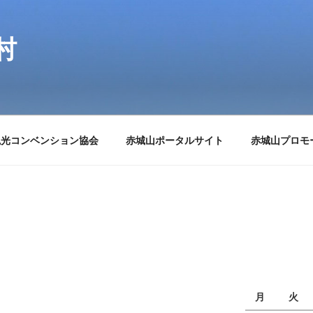
村
観光コンベンション協会
赤城山ポータルサイト
赤城山プロモ
月
火