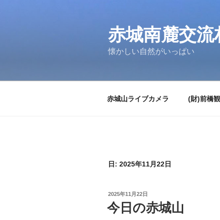
コ
ン
テ
赤城南麓交流
ン
懐かしい自然がいっぱい
ツ
へ
ス
キ
赤城山ライブカメラ
(財)前橋
ッ
プ
日:
2025年11月22日
投
2025年11月22日
稿
今日の赤城山
日: