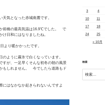
3
4
い天気となった赤城南麓です。
10
11
17
18
前橋の最高気温は16.9℃でした。 で
24
25
かけ日和にはなりましたね。
« 10月
昨日より暖かかったです。
連日のように霧氷で白くなっています。
検索
ですが、一足早くそんな初冬の朝の風景
かもしれません。 今でしたら道路もド
検
索:
際にはなかなか起きられないんですよ