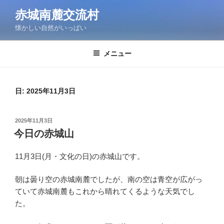
コ
赤城南麓交流村
ン
懐かしい自然がいっぱい
テ
ン
ツ
メニュー
へ
ス
キ
日:
2025年11月3日
ッ
プ
投
2025年11月3日
稿
今日の赤城山
日:
11月3日(月・文化の日)の赤城山です。
朝は曇り空の赤城南麓でしたが、南の空は青空が広がっ
ていて赤城南麓もこれから晴れてくるような天気でし
た。