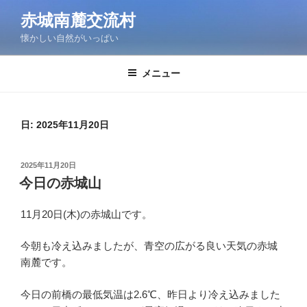
コ
赤城南麓交流村
ン
懐かしい自然がいっぱい
テ
ン
ツ
メニュー
へ
ス
キ
日:
2025年11月20日
ッ
プ
投
2025年11月20日
稿
今日の赤城山
日:
11月20日(木)の赤城山です。
今朝も冷え込みましたが、青空の広がる良い天気の赤城
南麓です。
今日の前橋の最低気温は2.6℃、昨日より冷え込みました