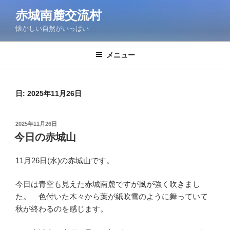
コ
赤城南麓交流村
ン
懐かしい自然がいっぱい
テ
ン
ツ
メニュー
へ
ス
キ
日:
2025年11月26日
ッ
プ
投
2025年11月26日
稿
今日の赤城山
日:
11月26日(水)の赤城山です。
今日は青空も見えた赤城南麓ですが風が強く吹きまし
た。 色付いた木々から葉が紙吹雪のように舞っていて
秋が終わるのを感じます。