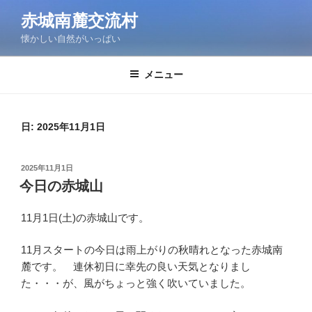
コ
赤城南麓交流村
ン
懐かしい自然がいっぱい
テ
ン
ツ
メニュー
へ
ス
キ
日:
2025年11月1日
ッ
プ
投
2025年11月1日
稿
今日の赤城山
日:
11月1日(土)の赤城山です。
11月スタートの今日は雨上がりの秋晴れとなった赤城南
麓です。 連休初日に幸先の良い天気となりまし
た・・・が、風がちょっと強く吹いていました。