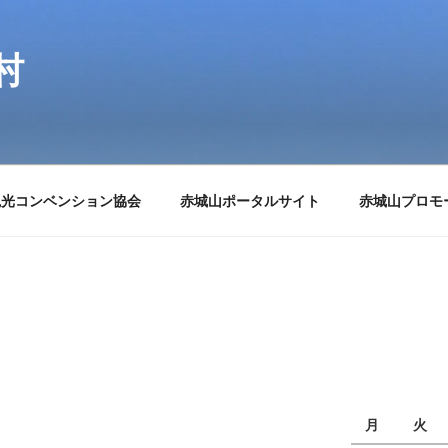
村
観光コンベンション協会
赤城山ポータルサイト
赤城山プロモ
月
火