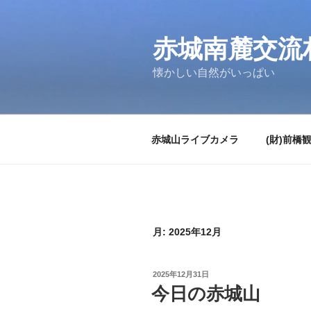
コ
ン
テ
赤城南麓交流
ン
懐かしい自然がいっぱい
ツ
へ
ス
キ
赤城山ライブカメラ
(財)前橋
ッ
プ
月:
2025年12月
投
2025年12月31日
稿
今日の赤城山
日: