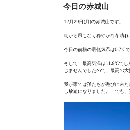
稿
今日の赤城山
日:
12月29日(月)の赤城山です。
朝から風もなく穏やかな冬晴れ
今日の前橋の最低気温は0.7℃
そして、最高気温は11.9℃で
じませんでしたので、最高の大
我が家では孫たちが遊びに来た
し放題になりました。 でも、