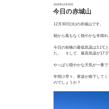
投
2025年12月30日
稿
今日の赤城山
日:
12月30日(火)の赤城山です。
朝から風もなく穏やかな冬晴れ
今日の前橋の最低気温は3.1℃
た。 そして、最高気温が17.
やっぱり穏やかな天気が一番で
年明け早々、寒波が南下してく
のでしょうか？