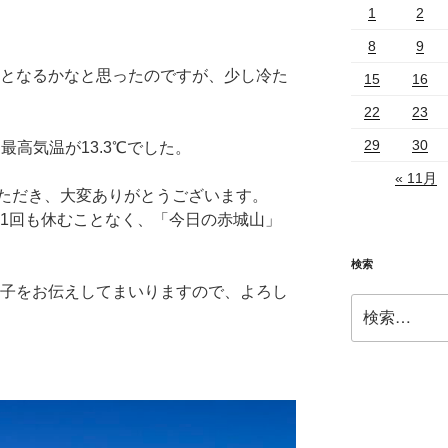
1
2
8
9
れとなるかなと思ったのですが、少し冷た
15
16
22
23
29
30
最高気温が13.3℃でした。
« 11月
いただき、大変ありがとうございます。
て1回も休むことなく、「今日の赤城山」
検索
様子をお伝えしてまいりますので、よろし
検
索: