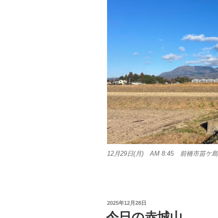
12月29日(月) AM 8:45 前橋市苗ケ
投
2025年12月28日
稿
今日の赤城山
日: