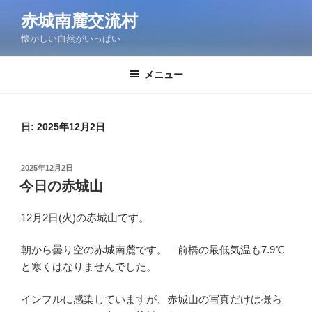
コ
赤城南麓交流村
ン
懐かしい自然がいっぱい
テ
ン
ツ
メニュー
へ
ス
キ
日:
2025年12月2日
ッ
プ
投
2025年12月2日
稿
今日の赤城山
日:
12月2日(火)の赤城山です。
朝から曇り空の赤城南麓です。 前橋の最低気温も7.9℃
と寒くはなりませんでした。
インフルに感染していますが、赤城山の写真だけは撮ら