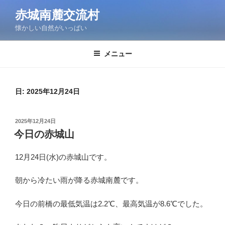
コ
赤城南麓交流村
ン
懐かしい自然がいっぱい
テ
ン
ツ
メニュー
へ
ス
キ
日:
2025年12月24日
ッ
プ
投
2025年12月24日
稿
今日の赤城山
日:
12月24日(水)の赤城山です。
朝から冷たい雨が降る赤城南麓です。
今日の前橋の最低気温は2.2℃、最高気温が8.6℃でした。